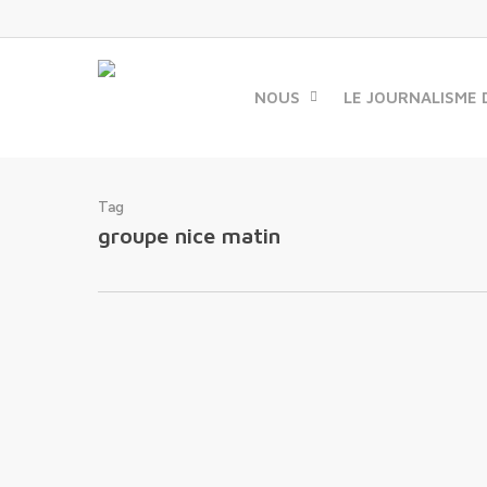
Skip
to
main
content
NOUS
LE JOURNALISME 
Tag
groupe nice matin
Nice-Matin fait un pas
supplémentaire dans son
engagement pour le