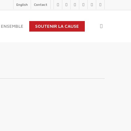
English
Contact
twitter
facebook
linkedin
youtube
instagram
flickr
search
 ENSEMBLE
SOUTENIR LA CAUSE