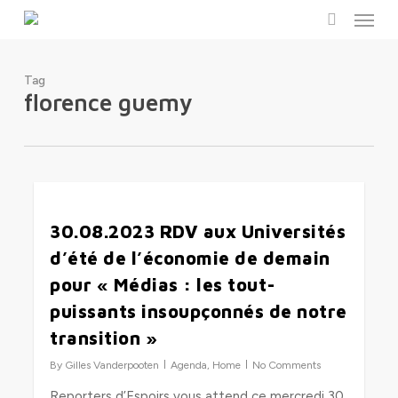
Menu
Skip
to
search
main
content
Tag
florence guemy
0
30.08.2023 RDV aux Universités
d’été de l’économie de demain
pour « Médias : les tout-
puissants insoupçonnés de notre
transition »
By
Gilles Vanderpooten
Agenda
,
Home
No Comments
Reporters d’Espoirs vous attend ce mercredi 30