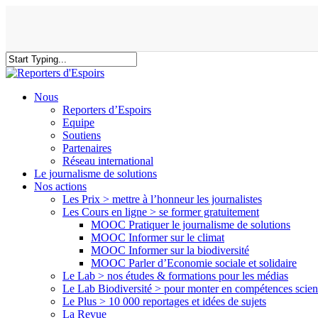
Skip
to
main
content
Close
Search
search
Menu
Nous
Reporters d’Espoirs
Equipe
Soutiens
Partenaires
Réseau international
Le journalisme de solutions
Nos actions
Les Prix > mettre à l’honneur les journalistes
Les Cours en ligne > se former gratuitement
MOOC Pratiquer le journalisme de solutions
MOOC Informer sur le climat
MOOC Informer sur la biodiversité
MOOC Parler d’Economie sociale et solidaire
Le Lab > nos études & formations pour les médias
Le Lab Biodiversité > pour monter en compétences scien
Le Plus > 10 000 reportages et idées de sujets
La Revue