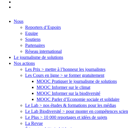
youtube
flickr
Close
Nous
Menu
Reporters d’Espoirs
Equipe
Soutiens
Partenaires
Réseau international
Le journalisme de solutions
Nos actions
Les Prix > mettre à l’honneur les journalistes
Les Cours en ligne > se former gratuitement
MOOC Pratiquer le journalisme de solutions
MOOC Informer sur le climat
MOOC Informer sur la biodiversité
MOOC Parler d’Economie sociale et solidaire
Le Lab > nos études & formations pour les médias
Le Lab Biodiversité > pour monter en compétences scien
Le Plus > 10 000 reportages et idées de sujets
La Revue