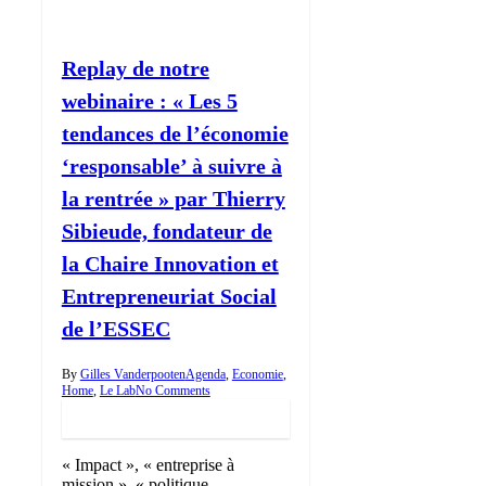
Replay de notre
webinaire : « Les 5
tendances de l’économie
‘responsable’ à suivre à
la rentrée » par Thierry
Sibieude, fondateur de
la Chaire Innovation et
Entrepreneuriat Social
de l’ESSEC
By
Gilles Vanderpooten
Agenda
,
Economie
,
Home
,
Le Lab
No Comments
« Impact », « entreprise à
mission », « politique