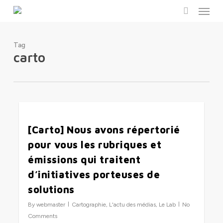
Menu
Skip
to
search
main
content
Tag
carto
0
[Carto] Nous avons répertorié
pour vous les rubriques et
émissions qui traitent
d’initiatives porteuses de
solutions
By
webmaster
Cartographie
,
L'actu des médias
,
Le Lab
No
Comments