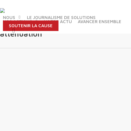
Skip
to
main
NOUS
LE JOURNALISME DE SOLUTIONS
NOS ACTIONS
NOTRE ACTU
AVANCER ENSEMBLE
content
SOUTENIR LA CAUSE
Tag
search
atténuation
26
Janvier :
Participation
au 3e
Colloque
National
sur