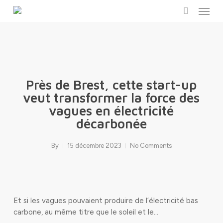
Menu
Skip
to
search
main
content
Près de Brest, cette start-up
veut transformer la force des
vagues en électricité
décarbonée
By
15 décembre 2023
No Comments
Et si les vagues pouvaient produire de l’électricité bas
carbone, au même titre que le soleil et le…