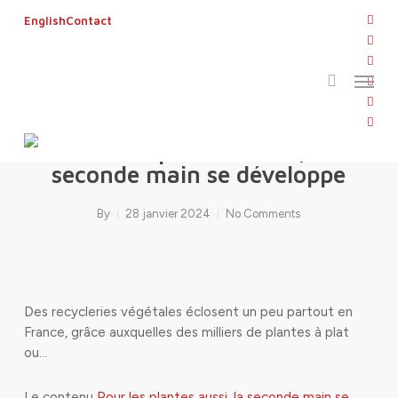
Skip
twitt
English
Contact
to
search
face
main
linke
Menu
content
yout
inst
flickr
Pour les plantes aussi, la
seconde main se développe
By
28 janvier 2024
No Comments
Des recycleries végétales éclosent un peu partout en
France, grâce auxquelles des milliers de plantes à plat
ou…
Le contenu
Pour les plantes aussi, la seconde main se