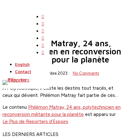
Skip
to
twitter
main
facebook
content
linkedin
youtube
Philémon Matray, 24 ans,
instagram
search
Menu
polytechnicien en reconversion
flickr
militante pour la planète
English
Contact
By
2 décembre 2023
No Comments
À Polytechnique, il existe les destins tout tracés, et
ceux qui dévient. Philémon Matray fait partie de ces…
Le contenu
Philémon Matray, 24 ans, polytechnicien en
reconversion militante pour la planète
est apparu sur
Le Plus de Reporters d’Espoirs
.
LES DERNIERS ARTICLES