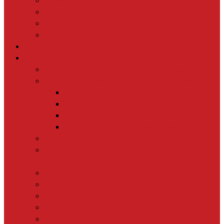
Equipe
Soutiens
Partenaires
Réseau international
Le journalisme de solutions
Nos actions
Les Prix > mettre à l’honneur les journalistes
Les Cours en ligne > se former gratuitement
MOOC Pratiquer le journalisme de solutions
MOOC Informer sur le climat
MOOC Informer sur la biodiversité
MOOC Parler d’Economie sociale et solidaire
Le Lab > nos études & formations pour les médias
Le Lab Biodiversité > pour monter en
compétences scientifiques
Le Plus > 10 000 reportages et idées de sujets
La Revue
Éducation à l’info à l’école
Le Tour
[+] TOUTES NOS ACTIONS