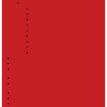
Nos thématiques
Biodiversité
Journalisme de solutions
Biais de négativité
Tech for good
Nouveaux récits
Education à l’information
Climat
Economie sociale et solidaire
Europe
Notre actu
Avancer ensemble
Soutenir la cause
English
Contact
twitter
facebook
linkedin