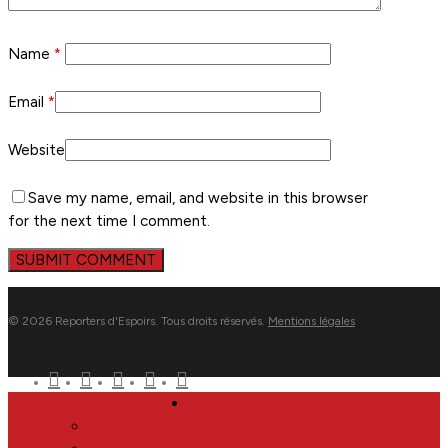
Name
*
Email
*
Website
Save my name, email, and website in this browser
for the next time I comment.
© 2026 Reporters d'Espoirs. Tous droits réservés.
Mentions légales
twitter
facebook
linkedin
youtube
flickr
Close
Nous
Menu
Reporters d’Espoirs