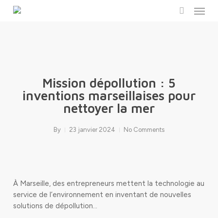
Menu
Skip
to
search
main
content
Mission dépollution : 5
inventions marseillaises pour
nettoyer la mer
By
23 janvier 2024
No Comments
À Marseille, des entrepreneurs mettent la technologie au
service de l’environnement en inventant de nouvelles
solutions de dépollution…