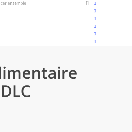
search
cer ensemble
Soutenir la cause
twitter
facebook
linkedin
youtube
instagram
flickr
alimentaire
 DLC