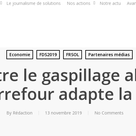
Le journalisme de solutions
Nos actions
Notre actu
Avan
Economie
FDS2019
FRSOL
Partenaires médias
re le gaspillage 
arrefour adapte la
By
Rédaction
13 novembre 2019
No Comments