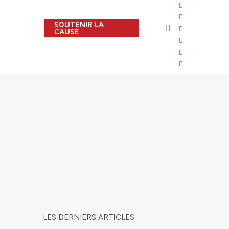
twitter
facebook
SOUTENIR LA
search
linkedin
CAUSE
youtube
instagram
flickr
LES DERNIERS ARTICLES