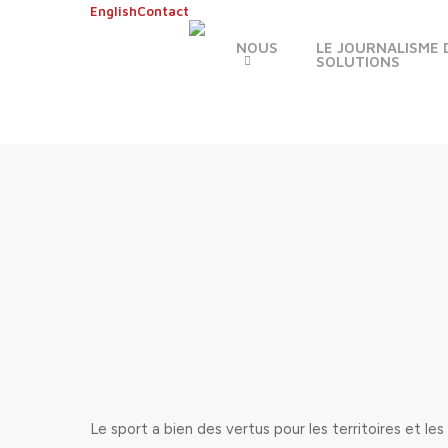
Skip
English
Contact
to
NOUS
LE JOURNALISME 
main
SOLUTIONS
content
Le sport a bien des vertus pour les territoires et le