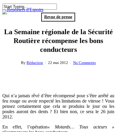
Skip
to
search
Menu
Close
main
Search
Revue de presse
content
La Semaine régionale de la Sécurité
Routière récompense les bons
conducteurs
By
Rédaction
22 mai 2012
No Comments
Qui n’a jamais rêvé d’être récompensé pour s’être arrêté au
feu rouge ou avoir respecté les limitations de vitesse ! Vous
pensez certainement que cela se produira le jour ou les
poules auront des dents ? Et bien non, ce sera le 26 juin
2012.
En effet, l’opération
« Motards… Tous acteurs »