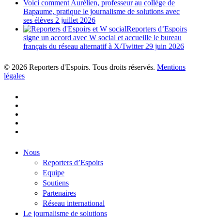
Voici comment Aurélien, professeur au collège de
Bapaume, pratique le journalisme de solutions avec
ses élèves
2 juillet 2026
Reporters d’Espoirs
signe un accord avec W social et accueille le bureau
français du réseau alternatif à X/Twitter
29 juin 2026
© 2026 Reporters d'Espoirs. Tous droits réservés.
Mentions
légales
twitter
facebook
linkedin
youtube
flickr
Close
Nous
Menu
Reporters d’Espoirs
Equipe
Soutiens
Partenaires
Réseau international
Le journalisme de solutions