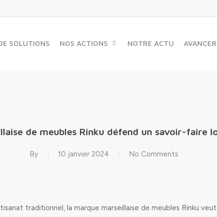
DE SOLUTIONS
NOS ACTIONS
NOTRE ACTU
AVANCER
laise de meubles Rinku défend un savoir-faire l
By
10 janvier 2024
No Comments
artisanat traditionnel, la marque marseillaise de meubles Rinku veut