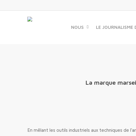
Skip
to
main
content
NOUS
LE JOURNALISME 
La marque marseil
En mêlant les outils industriels aux techniques de l’