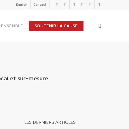
English
Contact
twitter
facebook
linkedin
youtube
instagram
flickr
search
 ENSEMBLE
SOUTENIR LA CAUSE
ocal et sur-mesure
LES DERNIERS ARTICLES