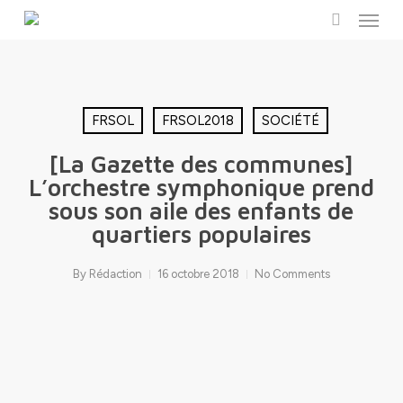
Menu
Skip
to
search
main
content
FRSOL
FRSOL2018
SOCIÉTÉ
[La Gazette des communes]
L’orchestre symphonique prend
sous son aile des enfants de
quartiers populaires
By
Rédaction
16 octobre 2018
No Comments