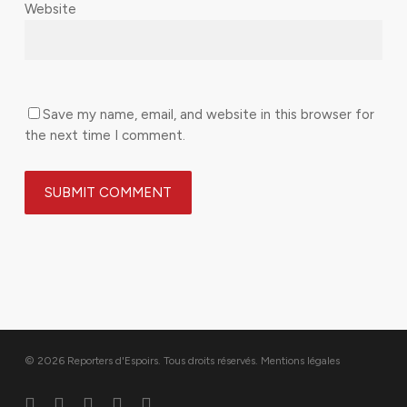
Website
Save my name, email, and website in this browser for
the next time I comment.
© 2026 Reporters d'Espoirs. Tous droits réservés.
Mentions légales
twitter
facebook
linkedin
youtube
flickr