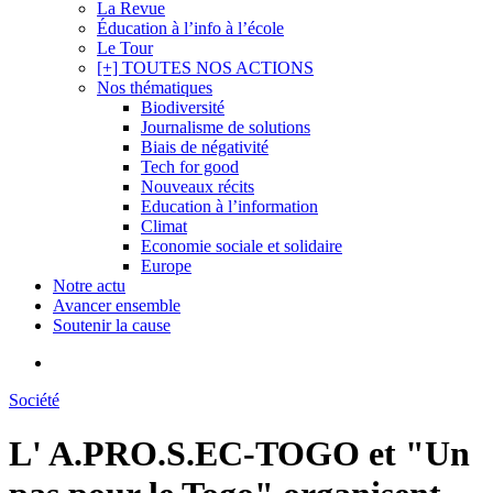
La Revue
Éducation à l’info à l’école
Le Tour
[+] TOUTES NOS ACTIONS
Nos thématiques
Biodiversité
Journalisme de solutions
Biais de négativité
Tech for good
Nouveaux récits
Education à l’information
Climat
Economie sociale et solidaire
Europe
Notre actu
Avancer ensemble
Soutenir la cause
search
Société
L' A.PRO.S.EC-TOGO et "Un