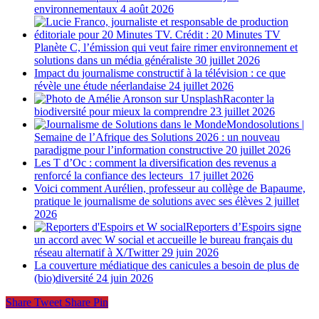
environnementaux
4 août 2026
Planète C, l’émission qui veut faire rimer environnement et
solutions dans un média généraliste
30 juillet 2026
Impact du journalisme constructif à la télévision : ce que
révèle une étude néerlandaise
24 juillet 2026
Raconter la
biodiversité pour mieux la comprendre
23 juillet 2026
Mondosolutions |
Semaine de l’Afrique des Solutions 2026 : un nouveau
paradigme pour l’information constructive
20 juillet 2026
Les T d’Oc : comment la diversification des revenus a
renforcé la confiance des lecteurs
17 juillet 2026
Voici comment Aurélien, professeur au collège de Bapaume,
pratique le journalisme de solutions avec ses élèves
2 juillet
2026
Reporters d’Espoirs signe
un accord avec W social et accueille le bureau français du
réseau alternatif à X/Twitter
29 juin 2026
La couverture médiatique des canicules a besoin de plus de
(bio)diversité
24 juin 2026
Share
Tweet
Share
Pin