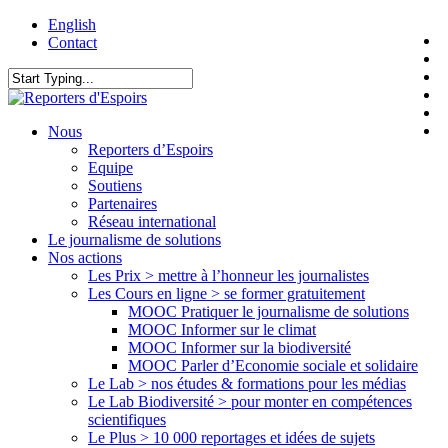
Skip
English
t
to
Contact
f
main
l
content
y
Close
i
Search
f
search
Menu
Nous
Reporters d’Espoirs
Equipe
Soutiens
Partenaires
Réseau international
Le journalisme de solutions
Nos actions
Les Prix > mettre à l’honneur les journalistes
Les Cours en ligne > se former gratuitement
MOOC Pratiquer le journalisme de solutions
MOOC Informer sur le climat
MOOC Informer sur la biodiversité
MOOC Parler d’Economie sociale et solidaire
Le Lab > nos études & formations pour les médias
Le Lab Biodiversité > pour monter en compétences
scientifiques
Le Plus > 10 000 reportages et idées de sujets