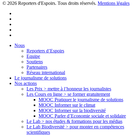
© 2026 Reporters d'Espoirs. Tous droits réservés.
Mentions légales
twitter
facebook
linkedin
youtube
flickr
Close
Nous
Menu
Reporters d’Espoirs
Equipe
Soutiens
Partenaires
Réseau international
Le journalisme de solutions
Nos actions
Les Prix > mettre à l’honneur les journalistes
Les Cours en ligne > se former gratuitement
MOOC Pratiquer le journalisme de solutions
MOOC Informer sur le climat
MOOC Informer sur la biodiversité
MOOC Parler d’Economie sociale et solidaire
Le Lab > nos études & formations pour les médias
Le Lab Biodiversité > pour monter en compétences
scientifiques