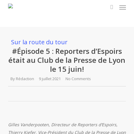
Menu
Skip
to
search
main
content
Sur la route du tour
#Épisode 5 : Reporters d’Espoirs
était au Club de la Presse de Lyon
le 15 juin!
By
Rédaction
9 juillet 2021
No Comments
Gilles Vanderpooten, Directeur de Reporters d’Espoirs,
Thierry Kiefer, Vice-Président du Club de la Presse de Lyon