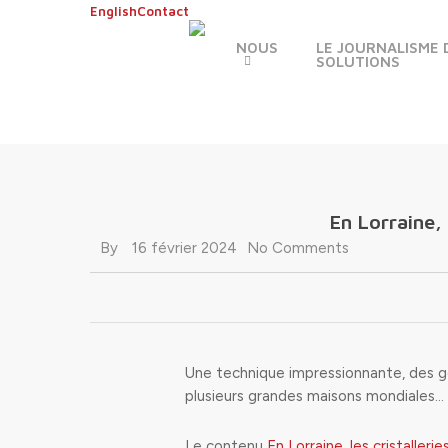
Skip
English
Contact
to
NOUS
LE JOURNALISME 
main
SOLUTIONS
content
En Lorraine, 
By
16 février 2024
No Comments
Une technique impressionnante, des ges
plusieurs grandes maisons mondiales…
Le contenu
En Lorraine, les cristaller