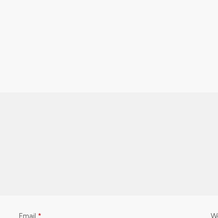
Email
*
W