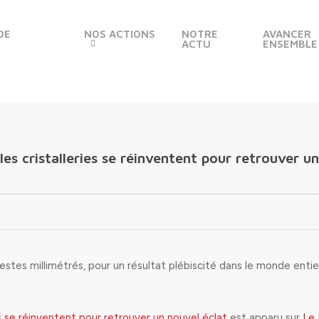
DE
NOS ACTIONS
NOTRE
AVANCER
ACTU
ENSEMBLE
les cristalleries se réinventent pour retrouver u
tes millimétrés, pour un résultat plébiscité dans le monde entie
ies se réinventent pour retrouver un nouvel éclat
est apparu sur
Le 