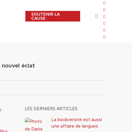
twitter
facebook
SOUTENIR LA
search
linkedin
CAUSE
youtube
instagram
flickr
n nouvel éclat
LES DERNIERS ARTICLES
r:
La biodiversité est aussi
une affaire de langues
Plus