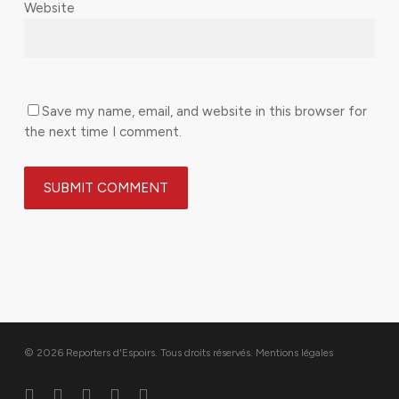
Website
Save my name, email, and website in this browser for
the next time I comment.
© 2026 Reporters d'Espoirs. Tous droits réservés.
Mentions légales
twitter
facebook
linkedin
youtube
flickr