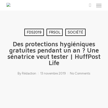
Menu
Skip
to
search
main
content
FDS2019
FRSOL
SOCIÉTÉ
Des protections hygiéniques
gratuites pendant un an ? Une
sénatrice veut tester | HuffPost
Life
By
Rédaction
13 novembre 2019
No Comments