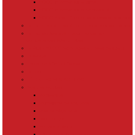
MOOC Informer sur le climat
MOOC Informer sur la biodiversité
MOOC Parler d’Economie sociale et solidaire
Le Lab > nos études & formations pour les médias
Le Lab Biodiversité > pour monter en
compétences scientifiques
Le Plus > 10 000 reportages et idées de sujets
La Revue
Éducation à l’info à l’école
Le Tour
[+] TOUTES NOS ACTIONS
Nos thématiques
Biodiversité
Journalisme de solutions
Biais de négativité
Tech for good
Nouveaux récits
Education à l’information