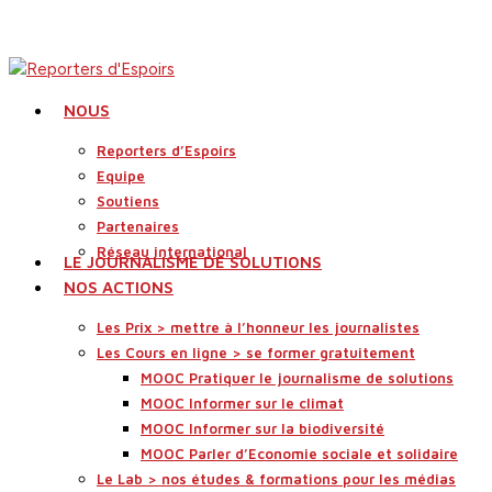
Skip
to
main
content
search
Menu
NOUS
Reporters d’Espoirs
Equipe
Soutiens
Partenaires
Réseau international
LE JOURNALISME DE SOLUTIONS
NOS ACTIONS
Les Prix > mettre à l’honneur les journalistes
Les Cours en ligne > se former gratuitement
MOOC Pratiquer le journalisme de solutions
MOOC Informer sur le climat
MOOC Informer sur la biodiversité
MOOC Parler d’Economie sociale et solidaire
Le Lab > nos études & formations pour les médias