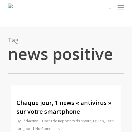
Menu
Skip
to
search
main
content
Tag
news positive
0
Chaque jour, 1 news « antivirus »
sur votre smartphone
By
Rédaction
L'actu de Reporters d'Espoirs
,
Le Lab
,
Tech
for good
No Comments