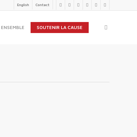
English
Contact
twitter
facebook
linkedin
youtube
instagram
flickr
search
 ENSEMBLE
SOUTENIR LA CAUSE