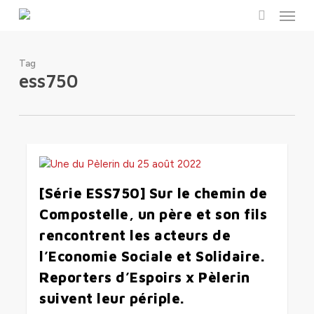
Menu
Skip
to
search
main
content
Tag
ess750
0
[Série ESS750] Sur le chemin de
Compostelle, un père et son fils
rencontrent les acteurs de
l’Economie Sociale et Solidaire.
Reporters d’Espoirs x Pèlerin
suivent leur périple.