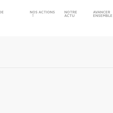
DE
NOS ACTIONS
NOTRE
AVANCER
ACTU
ENSEMBLE
cial et Environnemental
omments
d’ici la fin de l’année :