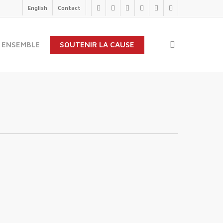
English
Contact
twitter
facebook
linkedin
youtube
instagram
flickr
search
 ENSEMBLE
SOUTENIR LA CAUSE