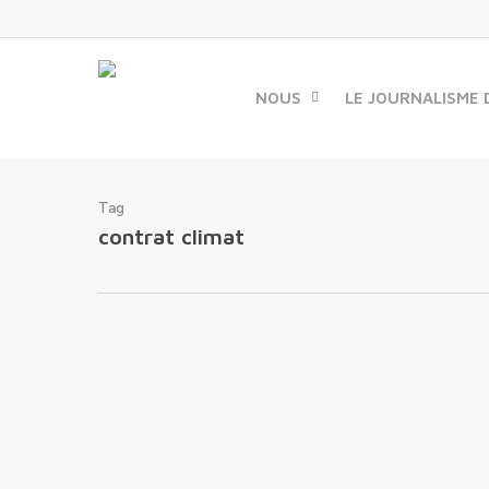
Skip
to
main
content
NOUS
LE JOURNALISME 
Tag
contrat climat
27 avril 2023
Sortir l’écologie du
placard : les
0
nouveaux
engagements des