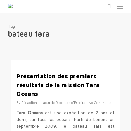
Menu
Skip
to
search
main
content
Tag
bateau tara
0
Présentation des premiers
résultats de la mission Tara
Océans
By
Rédaction
L'actu de Reporters d'Espoirs
No Comments
Tara Océans
est une expédition de 2 ans et
demi, sur tous les océans. Parti de Lorient en
septembre 2009, le bateau Tara est