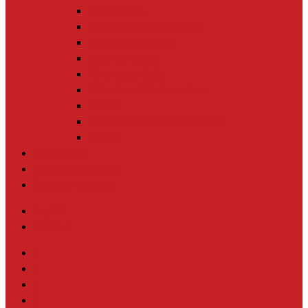
Biodiversité
Journalisme de solutions
Biais de négativité
Tech for good
Nouveaux récits
Education à l’information
Climat
Economie sociale et solidaire
Europe
Notre actu
Avancer ensemble
Soutenir la cause
English
Contact
twitter
facebook
linkedin
youtube