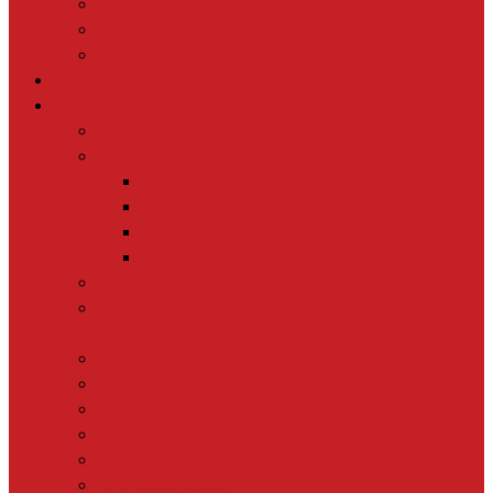
Soutiens
Partenaires
Réseau international
Le journalisme de solutions
Nos actions
Les Prix > mettre à l’honneur les journalistes
Les Cours en ligne > se former gratuitement
MOOC Pratiquer le journalisme de solutions
MOOC Informer sur le climat
MOOC Informer sur la biodiversité
MOOC Parler d’Economie sociale et solidaire
Le Lab > nos études & formations pour les médias
Le Lab Biodiversité > pour monter en
compétences scientifiques
Le Plus > 10 000 reportages et idées de sujets
La Revue
Éducation à l’info à l’école
Le Tour
[+] TOUTES NOS ACTIONS
Nos thématiques