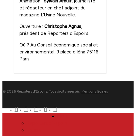
Animation :
Sylvain Arnulf
, journaliste
et rédacteur en chef adjoint du
magazine L’Usine Nouvelle.
Ouverture :
Christophe Agnus
,
président de Reporters d’Espoirs.
Où ? Au Conseil économique social et
environnemental, 9 place d’Iéna 75116
Paris.
0
© 2026 Reporters d'Espoirs. Tous droits réservés.
Mentions légales
twitter
facebook
linkedin
youtube
flickr
Close
Nous
Menu
Reporters d’Espoirs
Equipe