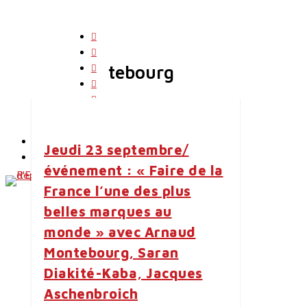
Skip
to
twitter
main
Tag
facebook
content
linkedin
Arnaud Montebourg
youtube
instagram
search
Menu
flickr
English
Jeudi 23 septembre/
Contact
événement : « Faire de la
France l’une des plus
belles marques au
monde » avec Arnaud
Montebourg, Saran
Diakité-Kaba, Jacques
Aschenbroich