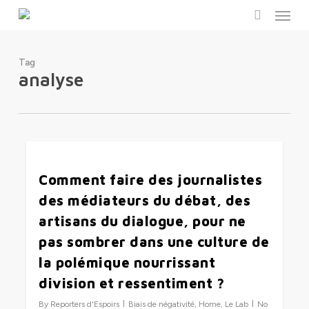
Menu
Skip
to
search
main
content
Tag
analyse
0
Comment faire des journalistes
des médiateurs du débat, des
artisans du dialogue, pour ne
pas sombrer dans une culture de
la polémique nourrissant
division et ressentiment ?
By
Reporters d'Espoirs
Biais de négativité
,
Home
,
Le Lab
No