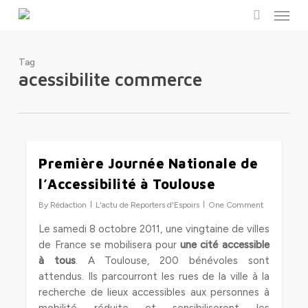
Menu
Skip
to
search
main
content
Tag
acessibilite commerce
Première Journée Nationale de
0
l’Accessibilité à Toulouse
By
Rédaction
L'actu de Reporters d'Espoirs
One Comment
Le samedi 8 octobre 2011, une vingtaine de villes
de France se mobilisera pour
une cité accessible
à tous
. A Toulouse, 200 bénévoles sont
attendus. Ils parcourront les rues de la ville à la
recherche de lieux accessibles aux personnes à