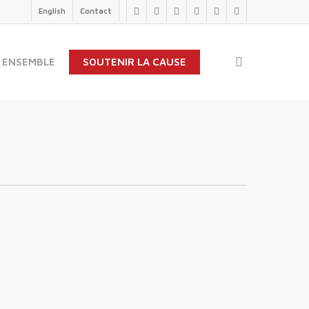
English
Contact
twitter
facebook
linkedin
youtube
instagram
flickr
search
 ENSEMBLE
SOUTENIR LA CAUSE