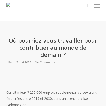
Menu
Skip
to
search
main
content
Où pourriez-vous travailler pour
contribuer au monde de
demain ?
By
5 mai 2023
No Comments
Qui dit mieux ? 200 000 emplois supplémentaires devraient
être créés entre 2019 et 2030, dans un scénario « bas-
carbone » de…