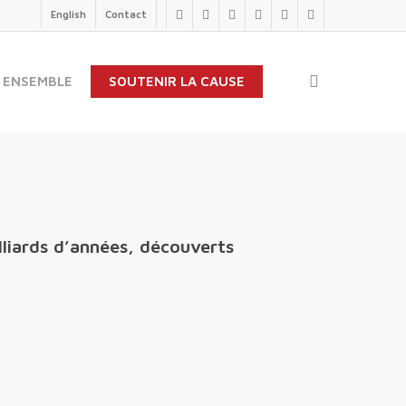
English
Contact
twitter
facebook
linkedin
youtube
instagram
flickr
search
 ENSEMBLE
SOUTENIR LA CAUSE
liards d’années, découverts