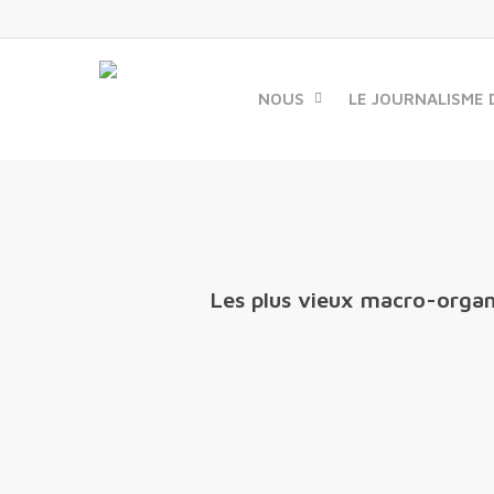
Skip
to
main
content
NOUS
LE JOURNALISME 
Les plus vieux macro-organ