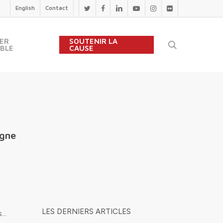
English
Contact
twitter
facebook
linkedin
youtube
instagram
flickr
ER
SOUTENIR LA
search
BLE
CAUSE
agne
LES DERNIERS ARTICLES
s…