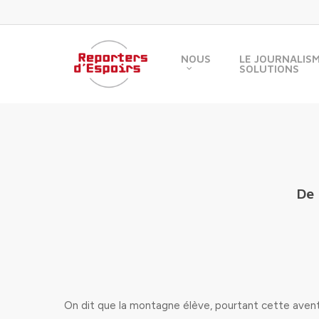
Skip
to
main
content
NOUS
LE JOURNALIS
SOLUTIONS
De 
On dit que la montagne élève, pourtant cette avent