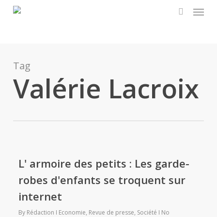
Menu
Skip
to
search
main
content
Tag
Valérie Lacroix
L' armoire des petits : Les garde-
robes d'enfants se troquent sur
internet
By
Rédaction
Economie
,
Revue de presse
,
Société
No