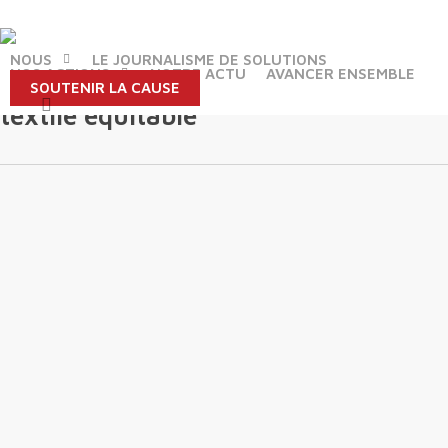
Skip
to
main
NOUS
LE JOURNALISME DE SOLUTIONS
NOS ACTIONS
NOTRE ACTU
AVANCER ENSEMBLE
content
SOUTENIR LA CAUSE
Tag
search
textile equitable
Et si
sauver la
planète
devenait
amusant
?
By
Rédaction