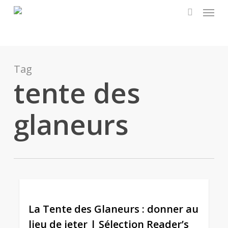
Menu
Skip
to
search
main
content
Tag
tente des
glaneurs
0
La Tente des Glaneurs : donner au
lieu de jeter | Sélection Reader’s