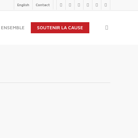
English
Contact
twitter
facebook
linkedin
youtube
instagram
flickr
search
 ENSEMBLE
SOUTENIR LA CAUSE