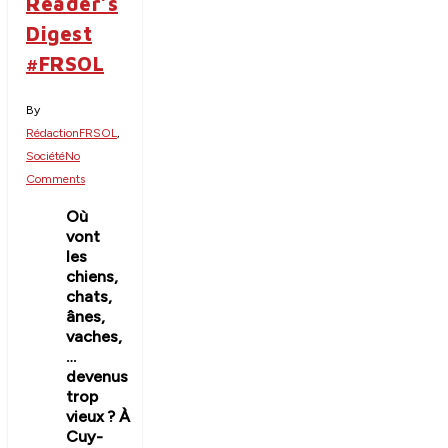
Reader’s
Digest
#FRSOL
By
Rédaction
FRSOL
,
Société
No
Comments
Où
vont
les
chiens,
chats,
ânes,
vaches,
…
devenus
trop
vieux ? À
Cuy-