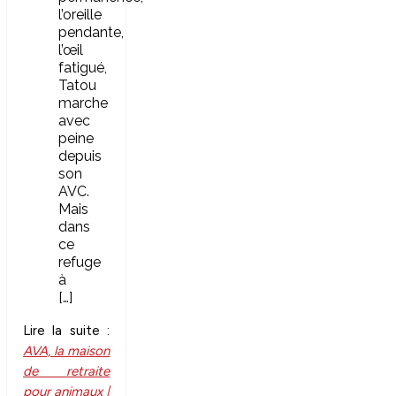
l’oreille
pendante,
l’œil
fatigué,
Tatou
marche
avec
peine
depuis
son
AVC.
Mais
dans
ce
refuge
à
[…]
Lire la suite :
AVA, la maison
de retraite
pour animaux |