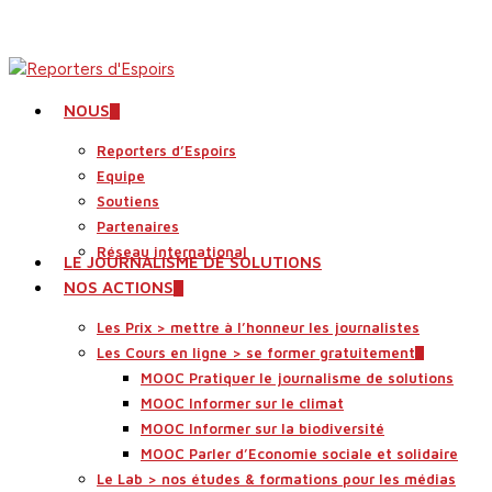
Skip
to
main
content
search
Menu
NOUS
Reporters d’Espoirs
Equipe
Soutiens
Partenaires
Réseau international
LE JOURNALISME DE SOLUTIONS
NOS ACTIONS
Les Prix > mettre à l’honneur les journalistes
Les Cours en ligne > se former gratuitement
MOOC Pratiquer le journalisme de solutions
MOOC Informer sur le climat
MOOC Informer sur la biodiversité
MOOC Parler d’Economie sociale et solidaire
Le Lab > nos études & formations pour les médias