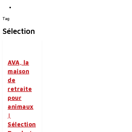
search
Tag
Sélection
AVA, la
maison
de
retraite
pour
animaux
|
Sélection