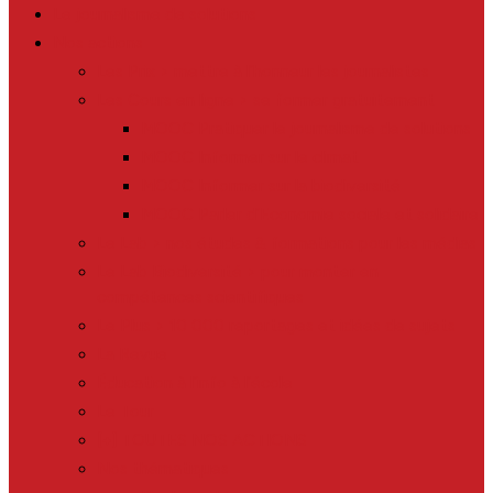
Le journalisme de solutions
Nos actions
Les Prix > mettre à l’honneur les journalistes
Les Cours en ligne > se former gratuitement
MOOC Pratiquer le journalisme de solutions
MOOC Informer sur le climat
MOOC Informer sur la biodiversité
MOOC Parler d’Economie sociale et solidaire
Le Lab > nos études & formations pour les médias
Le Lab Biodiversité > pour monter en
compétences scientifiques
Le Plus > 10 000 reportages et idées de sujets
La Revue
Éducation à l’info à l’école
Le Tour
[+] TOUTES NOS ACTIONS
Nos thématiques