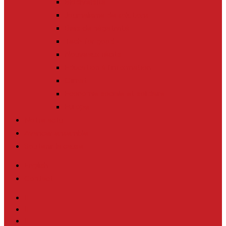
Biodiversité
Journalisme de solutions
Biais de négativité
Tech for good
Nouveaux récits
Education à l’information
Climat
Economie sociale et solidaire
Europe
Notre actu
Avancer ensemble
Soutenir la cause
English
Contact
twitter
facebook
linkedin