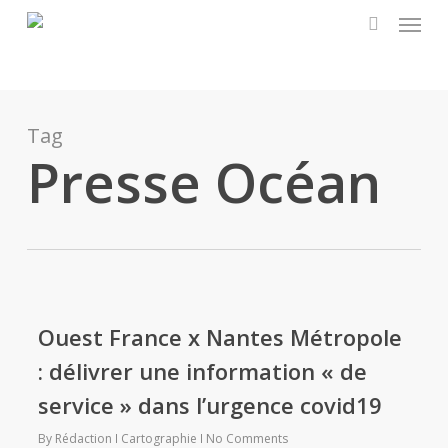
Menu
Skip
to
search
main
content
Tag
Presse Océan
Ouest France x Nantes Métropole
: délivrer une information « de
service » dans l’urgence covid19
By
Rédaction
Cartographie
No Comments