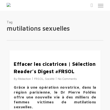
Menu
Skip
to
search
main
content
Tag
mutilations sexuelles
0
Effacer les cicatrices | Sélection
Reader’s Digest #FRSOL
By
Rédaction
FRSOL
,
Société
No Comments
Grâce à une opération novatrice, dans la
région parisienne, le Dr Pierre Foldès
offre une nouvelle vie à des milliers de
femmes victimes de mutilations
sexuelles.