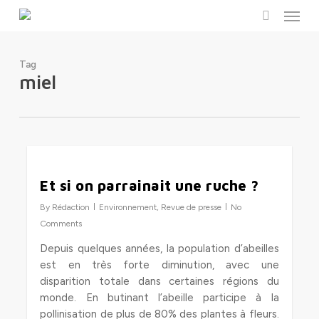
Menu
Skip
to
search
main
content
Tag
miel
0
Et si on parrainait une ruche ?
By
Rédaction
Environnement
,
Revue de presse
No
Comments
Depuis quelques années, la population d’abeilles
est en très forte diminution, avec une
disparition totale dans certaines régions du
monde. En butinant l’abeille participe à la
pollinisation de plus de 80% des plantes à fleurs.