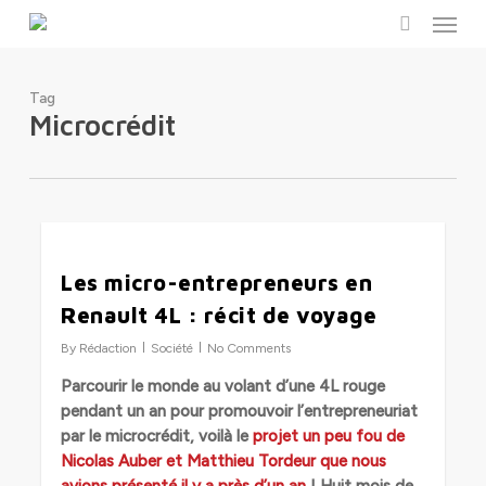
Menu
Skip
to
search
main
content
Tag
Microcrédit
0
Les micro-entrepreneurs en
Renault 4L : récit de voyage
By
Rédaction
Société
No Comments
Parcourir le monde au volant d’une 4L rouge
pendant un an pour promouvoir l’entrepreneuriat
par le microcrédit, voilà le
projet un peu fou de
Nicolas Auber et Matthieu Tordeur que nous