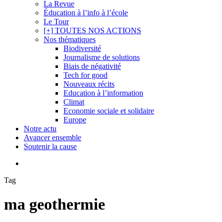
La Revue
Éducation à l’info à l’école
Le Tour
[+] TOUTES NOS ACTIONS
Nos thématiques
Biodiversité
Journalisme de solutions
Biais de négativité
Tech for good
Nouveaux récits
Education à l’information
Climat
Economie sociale et solidaire
Europe
Notre actu
Avancer ensemble
Soutenir la cause
search
Tag
ma geothermie