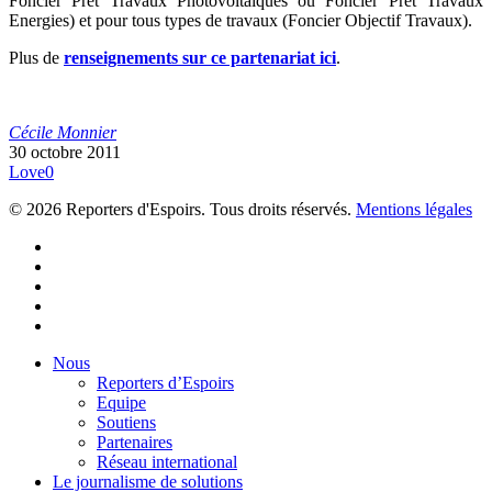
Foncier Prêt Travaux Photovoltaïques ou Foncier Prêt Travaux
Energies) et pour tous types de travaux (Foncier Objectif Travaux).
Plus de
renseignements sur ce partenariat ici
.
Cécile Monnier
30 octobre 2011
Love
0
© 2026 Reporters d'Espoirs. Tous droits réservés.
Mentions légales
twitter
facebook
linkedin
youtube
flickr
Close
Nous
Menu
Reporters d’Espoirs
Equipe
Soutiens
Partenaires
Réseau international
Le journalisme de solutions