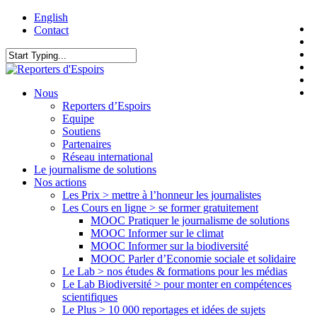
Skip
English
t
to
Contact
f
main
l
content
y
Close
i
Search
f
search
Menu
Nous
Reporters d’Espoirs
Equipe
Soutiens
Partenaires
Réseau international
Le journalisme de solutions
Nos actions
Les Prix > mettre à l’honneur les journalistes
Les Cours en ligne > se former gratuitement
MOOC Pratiquer le journalisme de solutions
MOOC Informer sur le climat
MOOC Informer sur la biodiversité
MOOC Parler d’Economie sociale et solidaire
Le Lab > nos études & formations pour les médias
Le Lab Biodiversité > pour monter en compétences
scientifiques
Le Plus > 10 000 reportages et idées de sujets