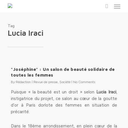
Menu
Skip
to
search
main
content
Tag
Lucia Iraci
"Joséphine" : Un salon de beauté solidaire de
toutes les femmes
By
Rédaction
Revue de presse
,
Société
No Comments
Puisque « la beauté est un droit » selon
Lucia Iraci
,
instigatrice du projet, ce salon au cœur de la goutte
d’or à Paris dorlote des femmes en situation de
précarité.
Dans le 18ème arrondissement, en plein cœur de la