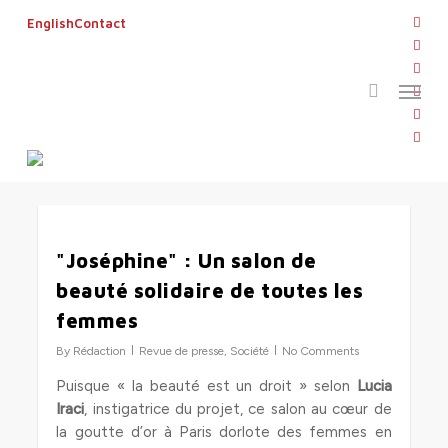
Skip
twitt
English
Contact
to
search
face
main
linke
Menu
content
Tag
yout
JOSEPHINE
inst
flickr
1
"Joséphine" : Un salon de
beauté solidaire de toutes les
femmes
By
Rédaction
Revue de presse
,
Société
No Comments
Puisque « la beauté est un droit » selon
Lucia
Iraci
, instigatrice du projet, ce salon au cœur de
la goutte d’or à Paris dorlote des femmes en