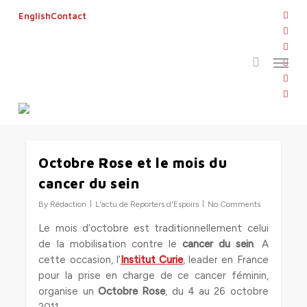
Skip
twitt
English
Contact
to
search
face
main
linke
Menu
content
Tag
yout
institut curie
inst
flickr
Octobre Rose et le mois du
0
cancer du sein
By
Rédaction
L'actu de Reporters d'Espoirs
No Comments
Le mois d’octobre est traditionnellement celui
de la mobilisation contre le
cancer du sein
. A
cette occasion, l’
Institut Curie
, leader en France
pour la prise en charge de ce cancer féminin,
organise un
Octobre Rose
, du 4 au 26 octobre