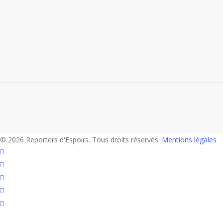
Lire la suite :
À l’abri de l’homophobie | Sélection
Reader’s Digest
© 2026 Reporters d'Espoirs. Tous droits réservés.
Mentions légales
twitter
facebook
linkedin
youtube
flickr