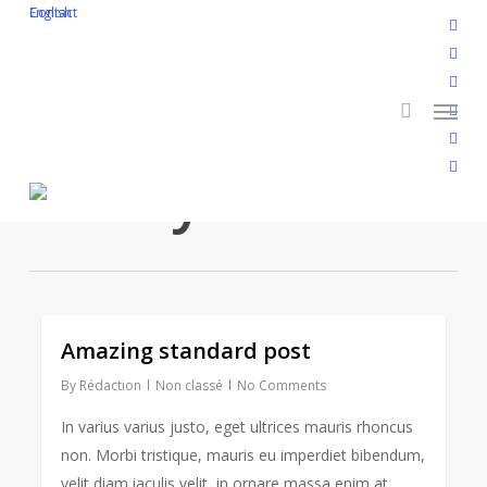
Skip
English
Contact
twitt
to
search
face
main
linke
Menu
content
yout
inst
Tag
flickr
Funny
Amazing standard post
2726
By
Rédaction
Non classé
No Comments
In varius varius justo, eget ultrices mauris rhoncus
non. Morbi tristique, mauris eu imperdiet bibendum,
velit diam iaculis velit, in ornare massa enim at