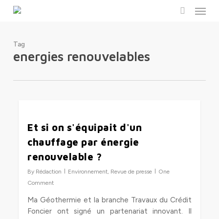
Menu
Skip
to
search
main
content
Tag
energies renouvelables
0
Et si on s'équipait d'un
chauffage par énergie
renouvelable ?
By
Rédaction
Environnement
,
Revue de presse
One
Comment
Ma Géothermie et la branche Travaux du Crédit
Foncier ont signé un partenariat innovant. Il