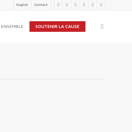
English
Contact
twitter
facebook
linkedin
youtube
instagram
flickr
search
 ENSEMBLE
SOUTENIR LA CAUSE